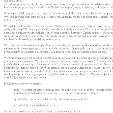
Jak działa stok?
Jak już wspomniałem, nie chcemy decydować za Was, czego i w jaki sposób będziecie się uc
korzystacie w optymalny dla siebie sposób. Ideą naszą jest „dostępna wiedza, w dostępny spo
Zjeżdżając z górki napotkacie na stacje szkoleniowe, (z boku trasy) są to tablice informujące
Wykonując ćwiczenia, sami pracujecie nad techniką jazdy. Możecie to robić sami, jednak w raz
jesteśmy na stoku.
W każdej chwili, możecie dołączyć do nas. Możecie skorzystać z zajęć prowadzonych w „gru
„indywidualnej”? Bo w grupie zajęcia prowadzone są indywidualnie. Wprawny w żonglerce i
uczniami, dając im uwagi i wskazówki. W razie potrzeby koryguje. Zadaje zadanie i wypuszc
wokół instruktora, lub instruktorów. Instruktor może w ten sposób jednocześnie prowadzić 
narciarzem nie kolidując swojej i uczniów pracy.
Warsztaty, to coś zupełnie nowego. Zaprojektowaliśmy je na wzór work shoopó’w z konferenc
wybiera sobie interesujące go zajęcia i w nich uczestniczy, bardziej dołącza do nich, bo nikt 
przechodzimy z warsztatu na warsztat wyciągając interesującą nas wiedzę i umiejętności.
W czasie warsztatów, jednocześnie na stoku może pracować kilku instruktorów, prowadzącyc
poziomie zaawansowania. Wybieracie jeden z tematów np. „wyjazd ze skrętu”. Po opanowaniu,
przechodzicie do kolejnych: „najazd na skręt”, „łaczenie skrętów, „kompensacja” itd. Bez pr
instruktorów i tematy zajęć, kiedy tylko jesteście na to gotowi. Jeżeli już coś opanowaliście i 
któryś z instruktorów „przynudza”, to przechodzicie na kolejny warsztat. Zmieniacie instrukto
was interesuje, a nasza w tym głowa, żebyście mieli, w czym wybierać. To Wy decydujecie, cz
uczyć. My dajemy wam możliwości.
Przykładowe tematy warsztatów:
rano – warsztaty sportowe, treningowe. Na stoku ustawione są różne wariacje slalom
pojedynczych najazdów, do lasu tyczek. „Trening” wspomagany kamerą.
w południe – warsztaty rodzinne. Na całym stoku jest spokojniej.
po południu – warsztaty techniczne…..
Jak można, dowiedzieć się na stoku, tego, z czym macie problem?