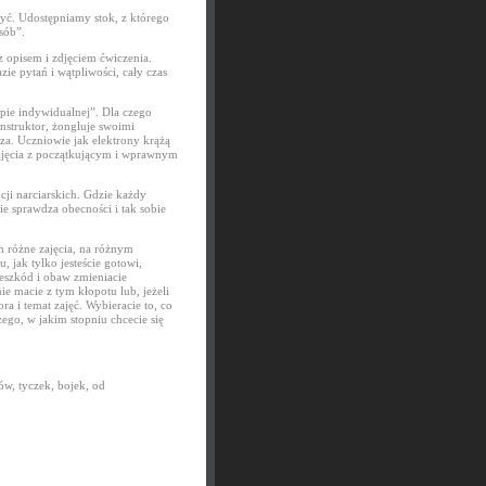
zyć. Udostępniamy stok, z którego
sób”.
 z opisem i zdjęciem ćwiczenia.
ie pytań i wątpliwości, cały czas
pie indywidualnej”. Dla czego
nstruktor, żongluje swoimi
za. Uczniowie jak elektrony krążą
zajęcia z początkującym i wprawnym
ji narciarskich. Gdzie każdy
nie sprawdza obecności i tak sobie
h różne zajęcia, na różnym
 jak tylko jesteście gotowi,
zeszkód i obaw zmieniacie
nie macie z tym kłopotu lub, jeżeli
ra i temat zajęć. Wybieracie to, co
ego, w jakim stopniu chcecie się
ów, tyczek, bojek, od