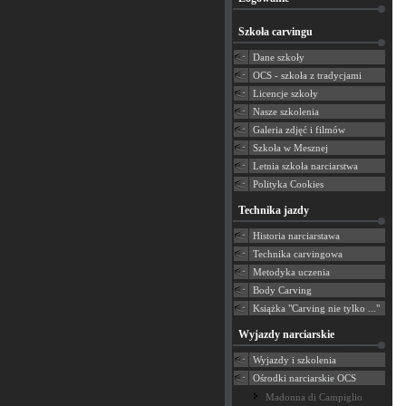
Szkoła carvingu
Dane szkoły
OCS - szkoła z tradycjami
Licencje szkoły
Nasze szkolenia
Galeria zdjęć i filmów
Szkoła w Mesznej
Letnia szkoła narciarstwa
Polityka Cookies
Technika jazdy
Historia narciarstawa
Technika carvingowa
Metodyka uczenia
Body Carving
Książka "Carving nie tylko ..."
Wyjazdy narciarskie
Wyjazdy i szkolenia
Ośrodki narciarskie OCS
Madonna di Campiglio