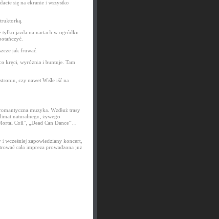
dacie się na ekranie i wszystko
truktorką.
e tylko jazda na nartach w ogródku
 potańczyć.
szcze jak fruwać.
co kręci, wyróżnia i buntuje. Tam
troniu, czy nawet Wiśle iść na
i romantyczna muzyka. Wzdłuż trasy
Klimat naturalnego, żywego
 Mortal Coil”, „Dead Can Dance”…
 i wcześniej zapowiedziany koncert,
ntrować cała impreza prowadzona już