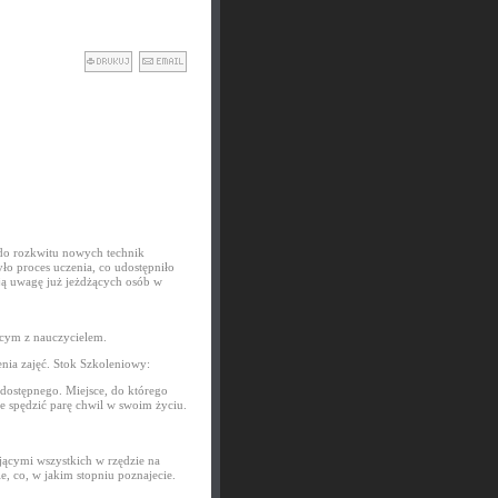
 do rozkwitu nowych technik
ło proces uczenia, co udostępniło
ją uwagę już jeżdżących osób w
ącym z nauczycielem.
ia zajęć. Stok Szkoleniowy:
 dostępnego. Miejsce, do którego
e spędzić parę chwil w swoim życiu.
jącymi wszystkich w rzędzie na
 co, w jakim stopniu poznajecie.