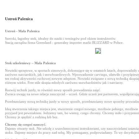
Ustroń Palenica
Ustroń - Mała Palenica
Szeroki, łagodny stok, idealny do nauki i treningów pod okiem instruktorów.
Stacją zarządza firma Greenland - generalny importer marki BLIZZARD w Polsce.
Stok szkoleniowy – Mała Palenica
Nowinki sprzętowe, w sportach zimowych, dokonujące się w ostatnich latach, doprowadziły
zarówno narciarskich, jak i snowboardowych. Wprowadzenie carvingu, ułatwiło i przyśpieszy
ten rodzaj aktywności ruchowej nowym adeptom. Nowinki związane z nową techniką skupia
różnym wieku. Free stile skupia młodych zarówno snowbardzistów jak i narciarzy.
Rozwój technik jazdy, to również nowy sposób prowadzenia zajęć.
Zwraca uwagę na nowe relacje nauczyciel – uczeń. Gdzie uczeń jest partnerem, współpracuj
Przedstawiamy nową technikę jazdy w nowy sposób, przedstawiamy nowe sposoby prowadzen
Ideą stworzenia takiego miejsca jest, stworzenie czegoś nowego, możliwie pełnego, możliwie
przyjazd jest pewniakiem. Jedziemy tam, bo wiemy, czego chcemy. Chcemy miło i przyjemni
Chcemy je spędzić z rodziną lub bez.
Chcemy się czegoś nauczyć.
Dajemy otwarty stok. Nie szkołę z wszechmocnymi instruktorami, czy nauczycielami ustawia
stoku. Dajemy miejsce do pracy nad sobą. My pomagamy, podpowiadamy. To wy decydujecie,