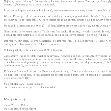
Najlepiej jest to zobaczyć. Do tego służy kamera, której nie zabraknie. Zaraz po zjeździe oglą
wiecie. Wybieracie zajęcia i wracacie na stok.
Jeżeli potrzebujecie indywidualnych zajęć, zawsze możecie umówić się z instruktorem lub ins
Ważne! Dzieci (4 – 6 lat) zostawiacie pod opieką w zimowym przedszkolu. Przedszkole to ni
dziecięcym. To również salka, w której dzieci mogą się ogrzać, osuszyć, ale i poćwiczyć czy
Do szkółki zapraszamy młodych (7 – 10 lat), którym urosły już skrzydełka, ale nie wiedzą je
Gimnazjum, to poważna sprawa. To głównie free steale. Skocznie, ławeczki, slepsy?. To coś, 
dorośli nie mają wstępu, ale robotę trzeba zrobić i dać młodym szansę – niech się wykazują!
Impreza? Oczywiście, jak być na nartach i nie imprezować? To jakaś pomyłka. Ale gdzie w Us
dobrą impre? Oczywiście na „Palenice w ogniu”
W każdą sobotę, w ferie i święta o 18.00 odpalamy!
Zapraszamy was na spektakl świetlno muzyczny. Pierwsza godzina, to romantyczny nastrój 
wyciągu, na podporach, umieszczone są kaganki z naftą. Wzdłuż trasy paleniska z ogniem. 
oświetlenia stoku doprawiamy klimatyczną muzyką: smooth jazz, muzyką nastrojową „This
spokojny nastrój, spokojne kołysanie.
Kolejna godzina, to koncert – coś bardziej dynamicznego. Głównym elementem jest wybrany
nie koniecznie rockowy. Pokaz koncertu na ekranie przed barem, tam też zaczyna się konce
przez wprawnego DJ’a.
Stok szkoleniowy – Mała Palenica
To coś zupełnie nowego. To trzeba sprawdzić.
Więcej informacji:
długość trasy: 430 m
wyciąg: orczyk (podwójny)