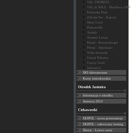
VAL THORENS
VAL di SOLE - Marilleva 1400
Kubinska Hola
Zell am See - Kaprun
Maso Corto
Piancavallo
Andalo
Axamer Lizum
Pitztal - Brunnenkogel
Pitztal - Alpenhaus
Wisła Jawornik
Ustroń Palenica
Czarny Groń
Jasiennica
SKI-laboratorium
Kursy instruktorskie
Ośrodek Jasienica
Informacja o ośrodku
Jasienica 2014
Ciekawostki
SKIPOL - nowa prezenatacja
SKIPOL - całoroczny trening
Shorty - Łyżwo narty