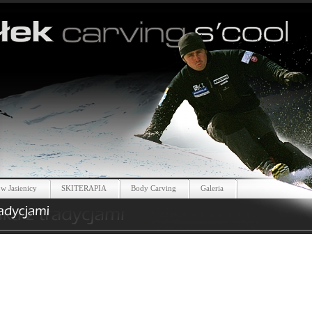
w Jasienicy
SKITERAPIA
Body Carving
Galeria